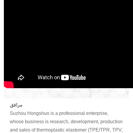
مرافق
Suzhou Hongshuo is a professional enterprise,
whose business is research, development, production
and sales of thermoplastic elastomer (TPE/TPR, TPV,